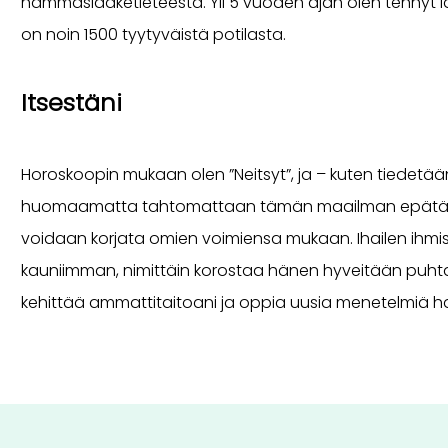
hammaslääketieteestä. Yli 5 vuoden ajan olen tehnyt lase
on noin 1500 tyytyväistä potilasta.
Itsestäni
Horoskoopin mukaan olen ”Neitsyt”, ja – kuten tiedetään 
huomaamatta tahtomattaan tämän maailman epätäydellisyyd
voidaan korjata omien voimiensa mukaan. Ihailen ihmisi
kauniimman, nimittäin korostaa hänen hyveitään puhtaal
kehittää ammattitaitoani ja oppia uusia menetelmiä 