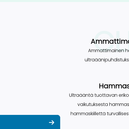
CL
Ammattim
Ammattimainen ha
ultraäänipuhdistuk
Hammaspl
Ultraääntä tuottavan eriko
vaikutuksesta hammasp
hammaskiillettä turvallise