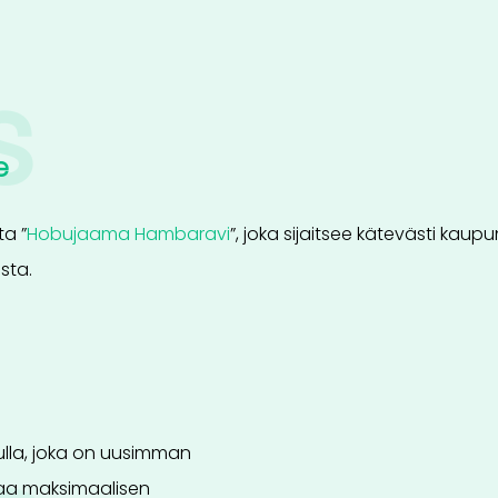
s
e
ta ”
Hobujaama Hambaravi
”
, joka sijaitsee kätevästi kau
sta.
lla, joka on uusimman
staa maksimaalisen