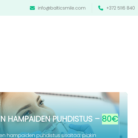
info@balticsmile.com
+372 5116 840
N HAMPAIDEN PUHDISTUS –
80
€
n hampaiden puhdistus sisältää: plakin