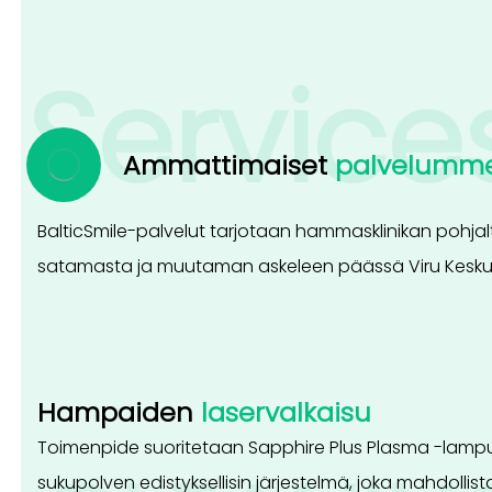
Service
Ammattimaiset
palvelumm
BalticSmile-palvelut tarjotaan hammasklinikan pohjal
satamasta ja muutaman askeleen päässä Viru Kesku
Hampaiden
laservalkaisu
Toimenpide suoritetaan Sapphire Plus Plasma -lampu
sukupolven edistyksellisin järjestelmä, joka mahdolli