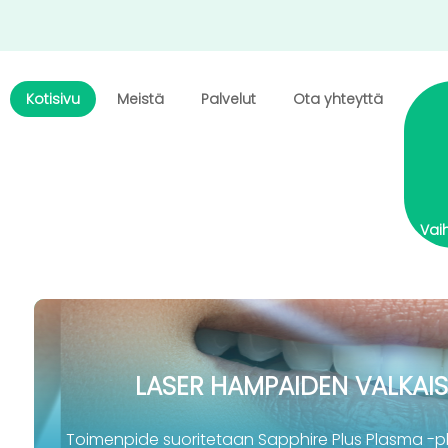
Kotisivu
Meistä
Palvelut
Ota yhteyttä
Vai
LASER HAMPAIDEN VALKAI
Toimenpide suoritetaan Sapphire Plus Plasma -p