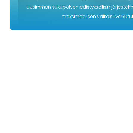
uusimman sukupolven edistyksellisin järjestelm
maksimaalisen valkaisuvaikutu