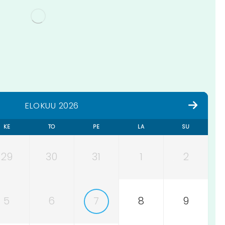
ELOKUU 2026
KE
TO
PE
LA
SU
29
30
31
1
2
5
6
7
8
9