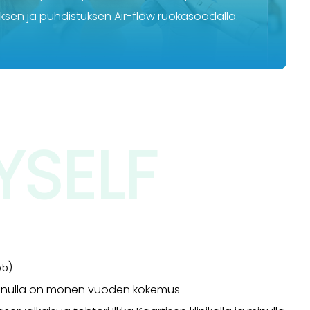
ksen ja puhdistuksen Air-flow ruokasoodalla.
YSELF
55)
 minulla on monen vuoden kokemus