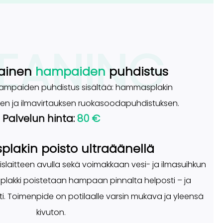
EANING
ainen
hampaiden
puhdistus
mpaiden puhdistus sisältää: hammasplakin
sen ja ilmavirtauksen ruokasoodapuhdistuksen.
Palvelun hinta:
80 €
akin poisto ultraäänellä
islaitteen avulla sekä voimakkaan vesi- ja ilmasuihkun
lakki poistetaan hampaan pinnalta helposti – ja
sti. Toimenpide on potilaalle varsin mukava ja yleensä
kivuton.