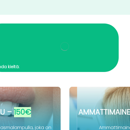
hda kieltä:
SU –
150
€
AMMATTIMAINE
lasmalampulla, joka on
Ammattimaine