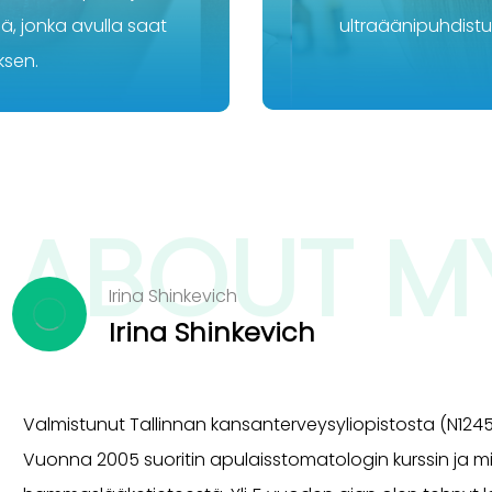
ä, jonka avulla saat
ultraäänipuhdistu
ksen.
ABOUT M
Irina Shinkevich
Irina Shinkevich
Valmistunut Tallinnan kansanterveysyliopistosta (N124
Vuonna 2005 suoritin apulaisstomatologin kurssin ja