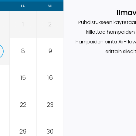
LA
SU
Ilma
Puhdistukseen käytetään 
1
2
kiillottaa hampaiden 
Hampaiden pinta Air-flow-
8
9
erittäin sile
15
16
22
23
29
30