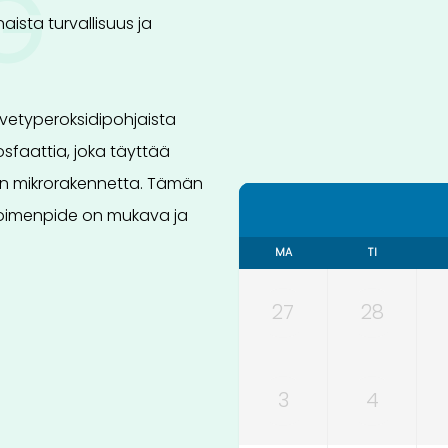
G
aista turvallisuus ja
vetyperoksidipohjaista
osfaattia, joka täyttää
n mikrorakennetta. Tämän
ä toimenpide on mukava ja
MA
TI
27
28
3
4