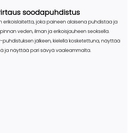
virtaus soodapuhdistus
erikoislaitetta, joka paineen alaisena puhdistaa ja
pinnan veden, ilman ja erikoisjauheen seoksella.
puhdistuksen jälkeen, kielellä kosketettuna, näyttää
ältä ja näyttää pari sävyä vaaleammalta.