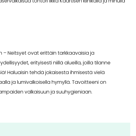
rvalkaisua tohtori Ilkka Kaartisen klinikalla ja minulla
– Neitsyet ovat erittäin tarkkaavaisia ja
et, erityisesti niillä alueilla, joilla tilanne
ä! Haluaisin tehdä jokaisesta ihmisestä vielä
la ja lumivalkoisella hymyllä. Tavoitteeni on
hampaiden valkaisuun ja suuhygieniaan.