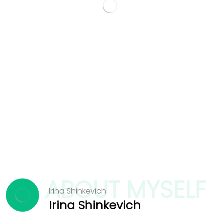
ABOUT MYSELF
Irina Shinkevich
Irina Shinkevich